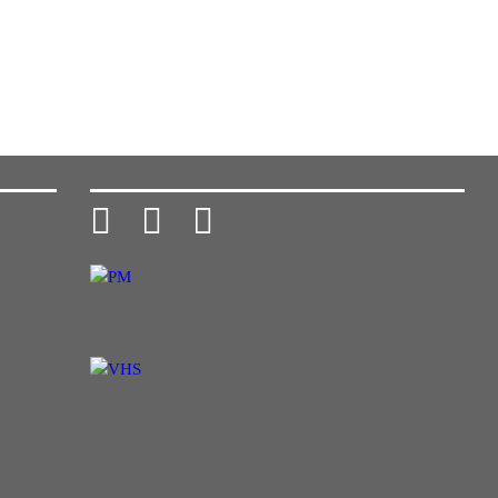


