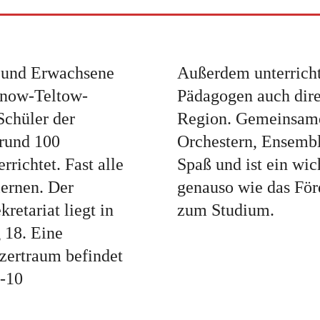
e und Erwachsene
Außerdem unterrich
hnow-Teltow-
Pädagogen auch dire
Schüler der
Region. Gemeinsame
rund 100
Orchestern, Ensemb
rrichtet. Fast alle
Spaß und ist ein wic
lernen. Der
genauso wie das Förd
retariat liegt in
zum Studium.
18. Eine
ertraum befindet
8-10