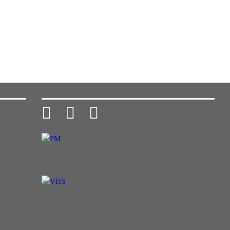


