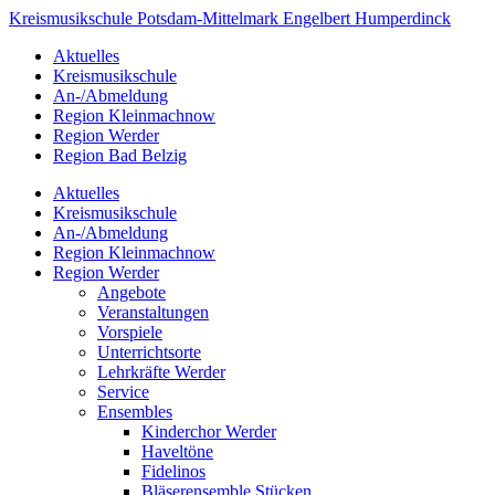
Kreismusikschule
Potsdam-
Mittelmark
Engelbert Humperdinck
Aktuelles
Kreismusikschule
An-/Abmeldung
Region Kleinmachnow
Region Werder
Region Bad Belzig
Aktuelles
Kreismusikschule
An-/Abmeldung
Region Kleinmachnow
Region Werder
Angebote
Veranstaltungen
Vorspiele
Unterrichtsorte
Lehrkräfte Werder
Service
Ensembles
Kinderchor Werder
Haveltöne
Fidelinos
Bläserensemble Stücken