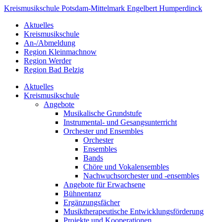
Kreismusikschule
Potsdam-
Mittelmark
Engelbert Humperdinck
Aktuelles
Kreismusikschule
An-/Abmeldung
Region Kleinmachnow
Region Werder
Region Bad Belzig
Aktuelles
Kreismusikschule
Angebote
Musikalische Grundstufe
Instrumental- und Gesangsunterricht
Orchester und Ensembles
Orchester
Ensembles
Bands
Chöre und Vokalensembles
Nachwuchsorchester und -ensembles
Angebote für Erwachsene
Bühnentanz
Ergänzungsfächer
Musiktherapeutische Entwicklungsförderung
Projekte und Kooperationen